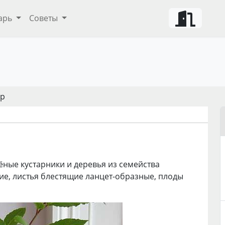
арь
Советы
вр
лёные кустарники и деревья из семейства
кие, листья блестящие ланцет-образные, плоды