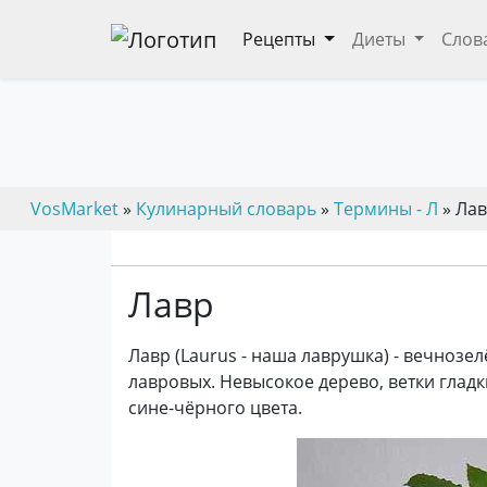
Рецепты
Диеты
Слов
VosMarket
»
Кулинарный словарь
»
Термины - Л
» Ла
Лавр
Лавр (Laurus - наша лаврушка) - вечнозе
лавровых. Невысокое дерево, ветки глад
сине-чёрного цвета.