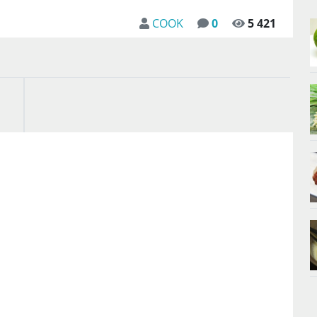
COOK
0
5 421