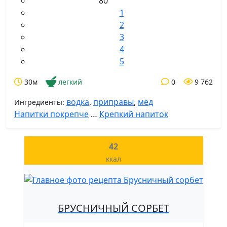
80
1
2
3
4
5
30м
легкий
0
9 762
водка
,
приправы
,
мёд
Ингредиенты:
Напитки покрепче
…
Крепкий напиток
42
ккал
БРУСНИЧНЫЙ СОРБЕТ