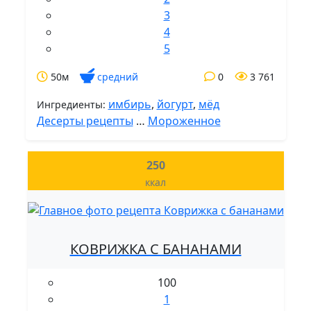
3
4
5
50м
средний
0
3 761
имбирь
,
йогурт
,
мёд
Ингредиенты:
Десерты рецепты
…
Мороженное
250
ккал
КОВРИЖКА С БАНАНАМИ
100
1