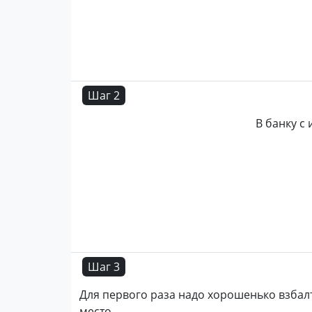
Шаг 2
В банку с
Шаг 3
Для первого раза надо хорошенько взбал
место.