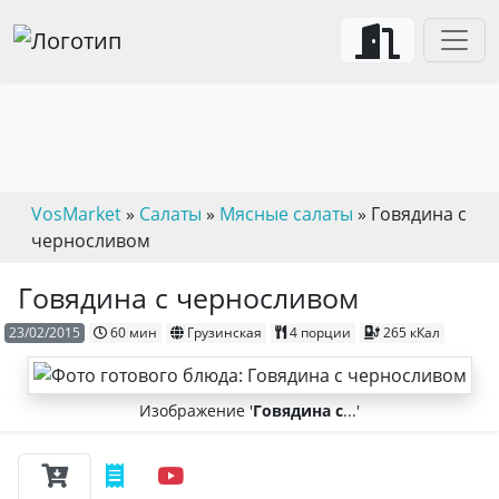
VosMarket
»
Салаты
»
Мясные салаты
» Говядина с
черносливом
Говядина с черносливом
23/02/2015
60 мин
Грузинская
4 порции
265 кКал
Изображение '
Говядина с
...'