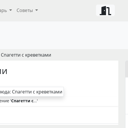
арь
Советы
 Спагетти с креветками
ми
ние '
Спагетти с
...'