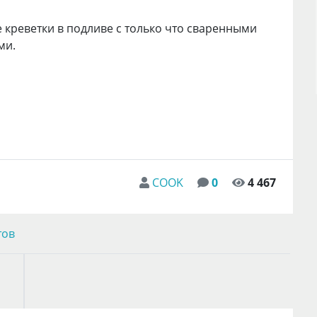
 креветки в подливе с только что сваренными
ми.
COOK
0
4 467
тов