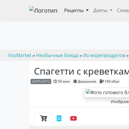
Рецепты
Диеты
Слов
VosMarket
»
Необычные блюда
»
Из морепродуктов
»
Спагетти с креветка
28/05/2012
50 мин
Домашняя
149 кКал
Изображе