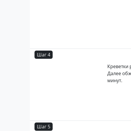
Шаг 4
Креветки 
Далее обж
минут.
Шаг 5