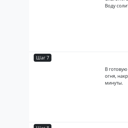
Воду соли
Шаг 7
В готовую
огня, нак
минуты.