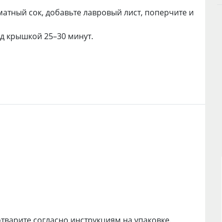
матный сок, добавьте лавровый лист, поперчите и
д крышкой 25–30 минут.
отварите согласно инструкциям на упаковке.