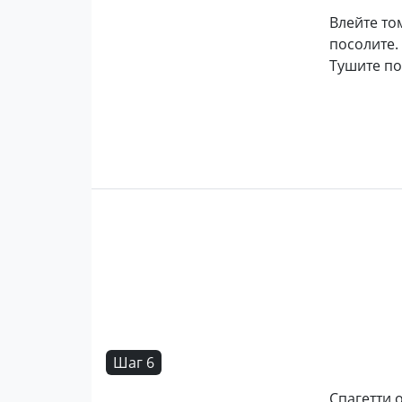
Влейте то
посолите.
Тушите по
Шаг 6
Спагетти 