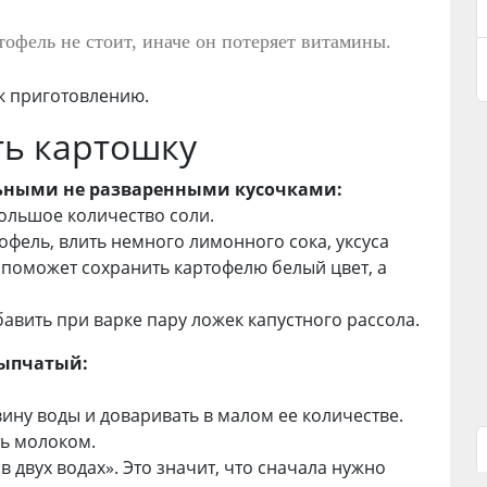
офель не стоит, иначе он потеряет витамины.
 к приготовлению.
ть картошку
льными не разваренными кусочками:
ольшое количество соли.
тофель, влить немного лимонного сока, уксуса
 поможет сохранить картофелю белый цвет, а
авить при варке пару ложек капустного рассола.
сыпчатый:
вину воды и доваривать в малом ее количестве.
ть молоком.
 двух водах». Это значит, что сначала нужно