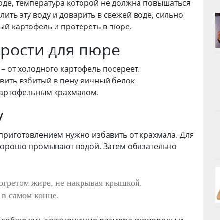
воде, температура которой не должна повышаться
лить эту воду и доварить в свежей воде, сильно
ый картофель и протереть в пюре.
рости для пюре
– от холодного картофель посереет.
вить взбитый в пену яичный белок.
картофельным крахмалом.
у
приготовлением нужно избавить от крахмала. Для
хорошо промывают водой. Затем обязательно
огретом жире, не накрывая крышкой.
 в самом конце.
 соблюдать соотношение размера сковороды и