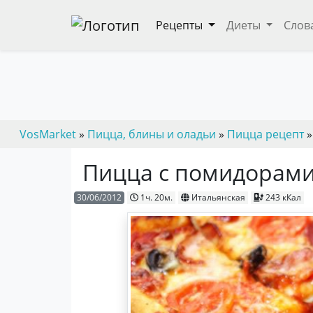
Рецепты
Диеты
Слов
VosMarket
»
Пицца, блины и оладьи
»
Пицца рецепт
»
Пицца с помидорам
30/06/2012
1ч. 20м.
Итальянская
243 кКал