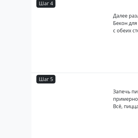
Шаг 4
Далее раз
Бекон для
с обеих с
Шаг 5
Запечь пи
примерно 
Всё, пицц