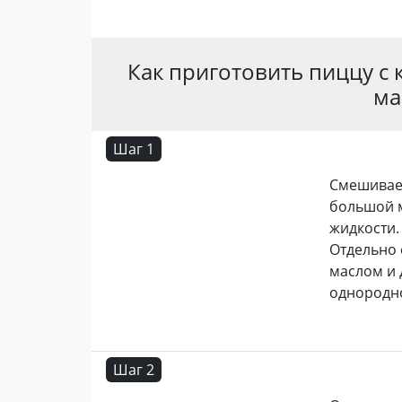
Как приготовить пиццу с
ма
Шаг 1
Смешиваем
большой м
жидкости.
Отдельно 
маслом и 
однородно
Шаг 2