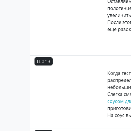
Оставляем
полотенце
увеличитьс
После это
еще разок
Шаг 3
Когда тес
распредел
небольши
Слегка см
соусом дл
приготови
На соус в