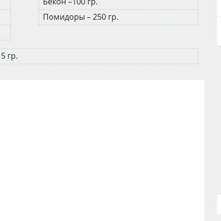
Бекон –100 гр.
Помидоры – 250 гр.
5 гр.