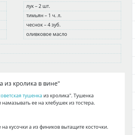
лук – 2 шт.
тимьян – 1 ч. л.
чеснок – 4 зуб.
оливковое масло
а из кролика в вине
"
советская тушенка
из кролика". Тушенка
 намазывать ее на хлебушек из тостера.
 на кусочки а из фиников вытащите косточки.