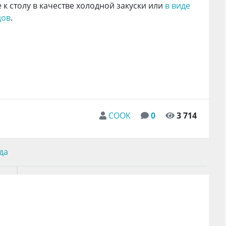
 к столу в качестве холодной закуски или
в виде
дов
.
COOK
0
3 714
да