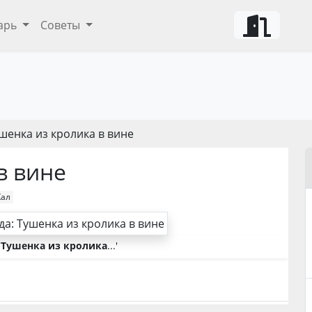
арь
Советы
шенка из кролика в вине
в вине
Кал
'
Тушенка из кролика
...'