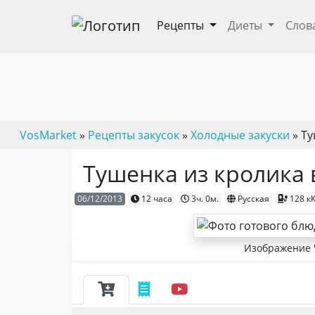
Рецепты
Диеты
Слов
VosMarket
»
Рецепты закусок
»
Холодные закуски
» Ту
Тушенка из кролика 
06/12/2013
12 часа
3ч. 0м.
Русская
128 к
Изображение 