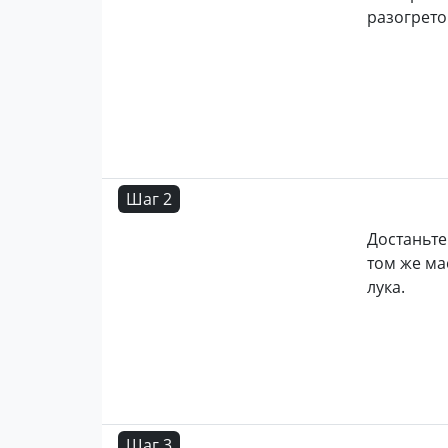
разогрето
Шаг 2
Достаньте
том же ма
лука.
Шаг 3