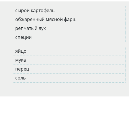
сырой картофель
обжаренный мясной фарш
репчатый лук
специи
яйцо
мука
перец
соль