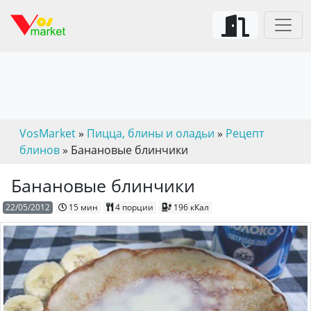
VosMarket
»
Пицца, блины и оладьи
»
Рецепт
блинов
» Банановые блинчики
Банановые блинчики
22/05/2012
15 мин
4 порции
196 кКал