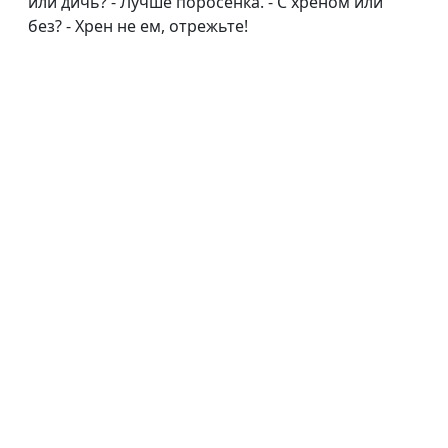
или дичь? - Лучше поросенка. - С хреном или
без? - Хрен не ем, отрежьте!