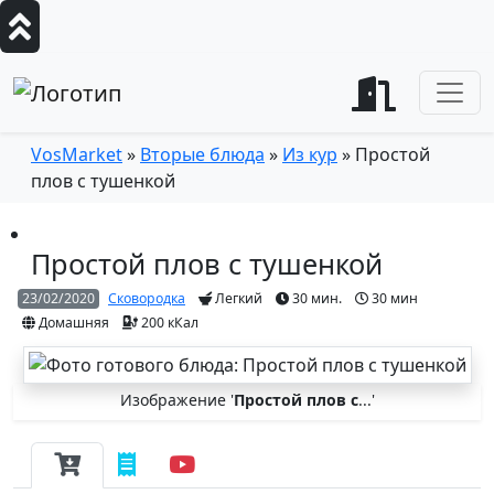
VosMarket
»
Вторые блюда
»
Из кур
» Простой
плов с тушенкой
Простой плов с тушенкой
23/02/2020
Сковородка
Легкий
30 мин.
30 мин
Домашняя
200 кКал
Изображение '
Простой плов с
...'