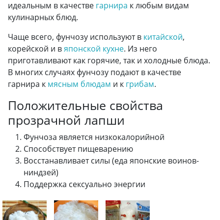
идеальным в качестве
гарнира
к любым видам
кулинарных блюд.
Чаще всего, фунчозу используют в
китайской
,
корейской и в
японской кухне
. Из него
приготавливают как горячие, так и холодные блюда.
В многих случаях фунчозу подают в качестве
гарнира к
мясным блюдам
и к
грибам
.
Положительные свойства
прозрачной лапши
Фунчоза является низкокалорийной
Способствует пищеварению
Восстанавливает силы (еда японские воинов-
ниндзей)
Поддержка сексуально энергии