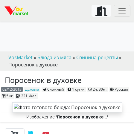
VosMarket
»
Блюда из мяса
»
Свинина рецепты
»
Поросенок в духовке
Поросенок в духовке
02/12/2013
Духовка
Сложный
1 сутки
2ч. 30м.
Русская
5 кг
221 кКал
Изображение '
Поросенок в духовке
...'