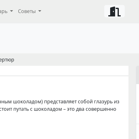
арь
Советы
ертюр
чным шоколадом) представляет собой глазурь из
 стоит путать с шоколадом – это два совершенно