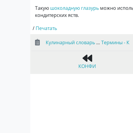
Такую
шоколадную глазурь
можно исполь
кондитерских яств.
/
Печатать
Кулинарный словарь
…
Термины - К
КОНФИ