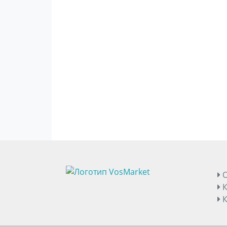
О
К
К