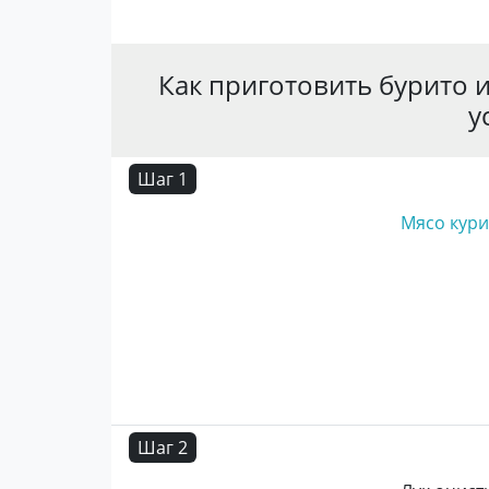
Как приготовить бурито 
у
Шаг 1
Мясо кур
Шаг 2