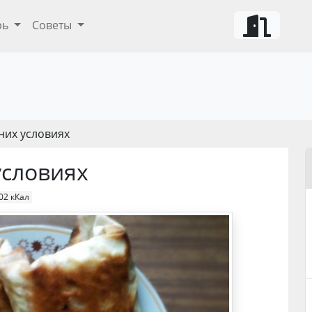
рь
Советы
них условиях
условиях
02 кКал