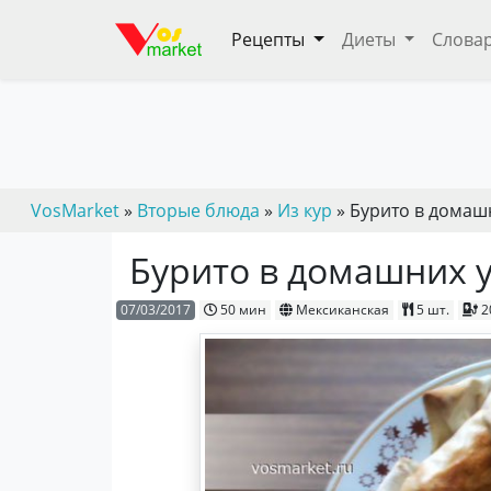
Рецепты
Диеты
Слова
VosMarket
»
Вторые блюда
»
Из кур
» Бурито в домаш
Бурито в домашних 
07/03/2017
50 мин
Мексиканская
5 шт.
2