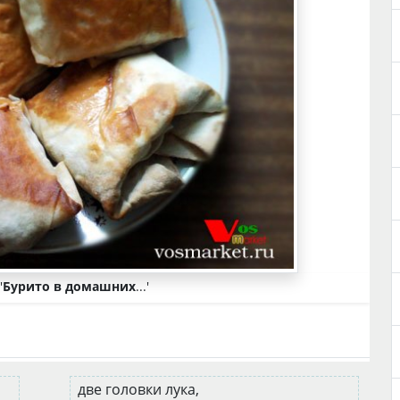
'
Бурито в домашних
...'
две головки лука,