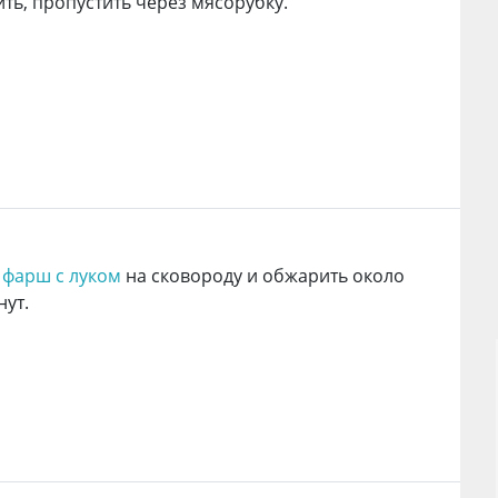
ить, пропустить через мясорубку.
ь
фарш с луком
на сковороду и обжарить около
нут.