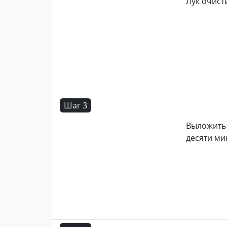
Лук очист
Шаг 3
Выложит
десяти ми