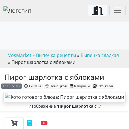
VosMarket
»
Выпечка рецепты
»
Выпечка сладкая
» Пирог шарлотка с яблоками
Пирог шарлотка с яблоками
13/03/2017
1ч. 10м.
Немецкая
6 порций
269 кКал
Изображение '
Пирог шарлотка с
...'