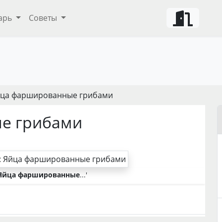
арь
Советы
йца фаршированные грибами
е грибами
Яйца фаршированные
...'