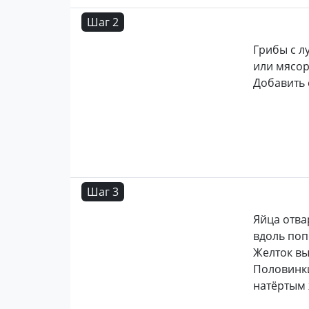
Шаг 2
Грибы с л
или мясор
Добавить 
Шаг 3
Яйца отва
вдоль поп
Желток вы
Половинк
натёртым 