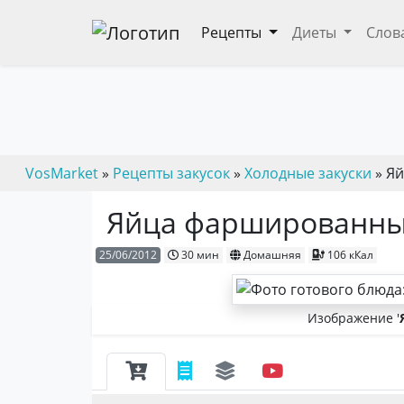
Рецепты
Диеты
Слов
VosMarket
»
Рецепты закусок
»
Холодные закуски
» Я
Яйца фаршированны
25/06/2012
30 мин
Домашняя
106 кКал
Изображение '