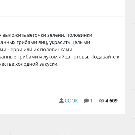
у выложить веточки зелени, половинки
анных грибами яиц, украсить целыми
ми черри или их половинками.
нные грибами и луком яйца готовы. Подавайте к
ачестве холодной закуски.
COOK
1
4 609