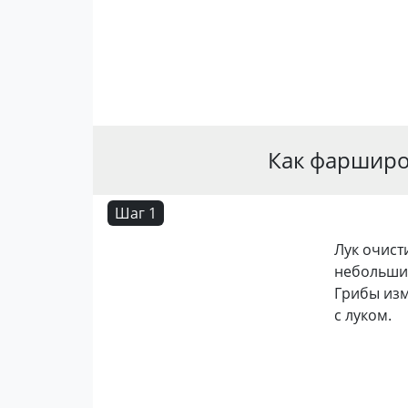
Как фарширо
Шаг 1
Лук очист
небольшим
Грибы изм
с луком.