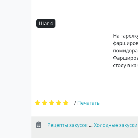
Шаг 4
На тарелк
фарширов
помидора
Фарширова
столу в к
/
Печатать
Рецепты закусок
…
Холодные закуски