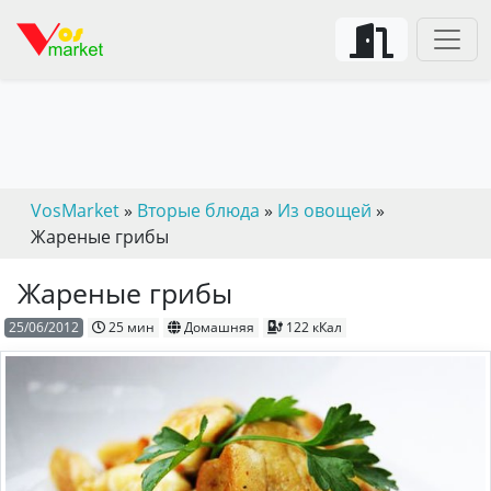
VosMarket
»
Вторые блюда
»
Из овощей
»
Жареные грибы
Жареные грибы
25/06/2012
25 мин
Домашняя
122 кКал