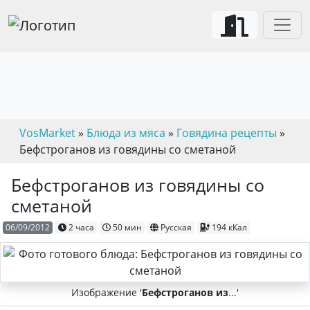
VosMarket
»
Блюда из мяса
»
Говядина рецепты
»
Бефстроганов из говядины со сметаной
Бефстроганов из говядины со
сметаной
06/09/2012
2 часа
50 мин
Русская
194 кКал
Изображение '
Бефстроганов из
...'