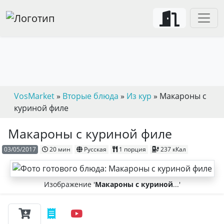
VosMarket
»
Вторые блюда
»
Из кур
» Макароны с
куриной филе
Макароны с куриной филе
03/05/2017
20 мин
Русская
1 порция
237 кКал
Изображение '
Макароны с куриной
...'