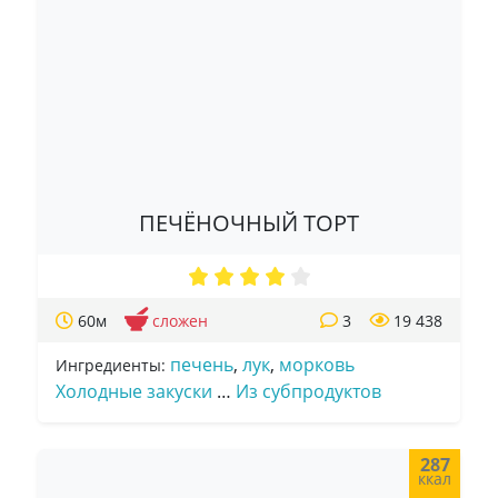
ПЕЧЁНОЧНЫЙ ТОРТ
60м
сложен
3
19 438
печень
,
лук
,
морковь
Ингредиенты:
Холодные закуски
…
Из субпродуктов
287
ккал