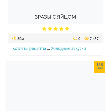
ЗРАЗЫ С ЯЙЦОМ
30м
0
7 457
Котлеты рецепты
…
Холодные закуски
186
ккал