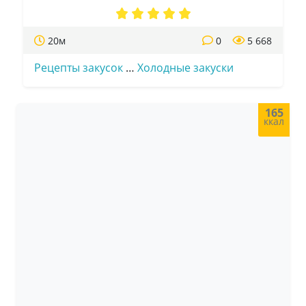
20м
0
5 668
Рецепты закусок
…
Холодные закуски
165
ккал