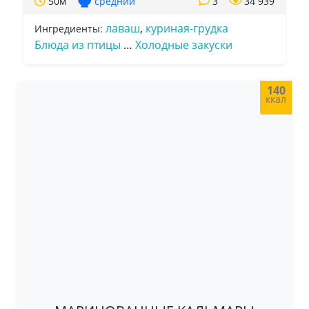
50м
средний
3
34 939
лаваш
,
куриная-грудка
Ингредиенты:
Блюда из птицы
…
Холодные закуски
140
ккал