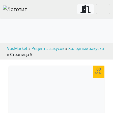
Холодные закуски
VosMarket
»
Рецепты закусок
»
Холодные закуски
» Страница 5
80
ккал