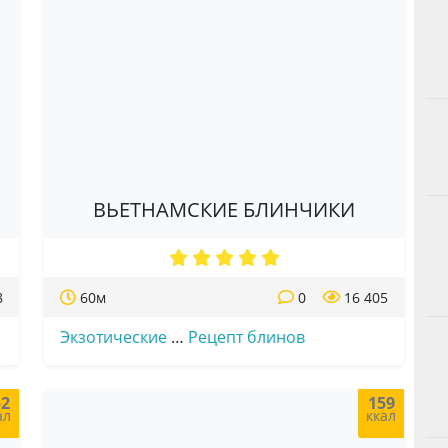
ВЬЕТНАМСКИЕ БЛИНЧИКИ
8
60м
0
16 405
Экзотические
…
Рецепт блинов
52
159
ал
ккал