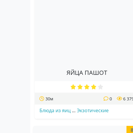
ЯЙЦА ПАШОТ
30м
0
6 37
Блюда из яиц
…
Экзотические