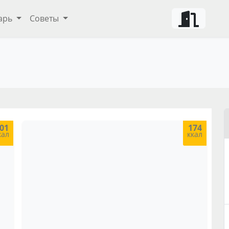
арь
Советы
ты и советы
01
174
кал
ккал