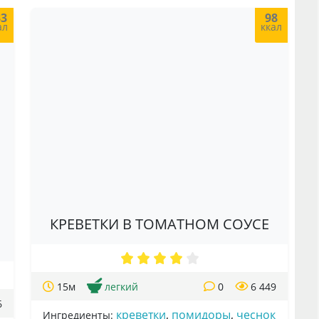
33
98
ал
ккал
КРЕВЕТКИ В ТОМАТНОМ СОУСЕ
15м
легкий
0
6 449
6
креветки
,
помидоры
,
чеснок
Ингредиенты: