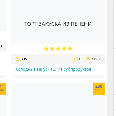
ТОРТ ЗАКУСКА ИЗ ПЕЧЕНИ
26
30м
0
7 862
Холодные закуски
…
Из субпродуктов
41
230
кал
ккал