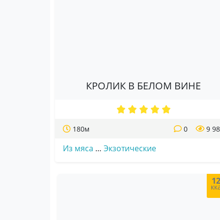
КРОЛИК В БЕЛОМ ВИНЕ
180м
0
9 9
Из мяса
…
Экзотические
1
кк