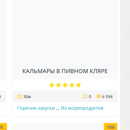
КАЛЬМАРЫ В ПИВНОМ КЛЯРЕ
9
30м
0
6 594
Горячие закуски
…
Из морепродуктов
86
166