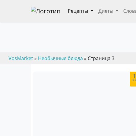
Рецепты
Диеты
Слов
Необычные блюда
— пошаговые кулинарные рецепты, дие
VosMarket
»
Необычные блюда
» Страница 3
1
к