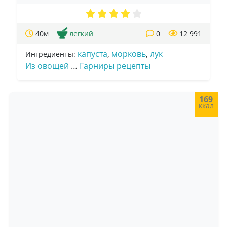
40м
легкий
0
12 991
капуста
,
морковь
,
лук
Ингредиенты:
Из овощей
…
Гарниры рецепты
169
ккал