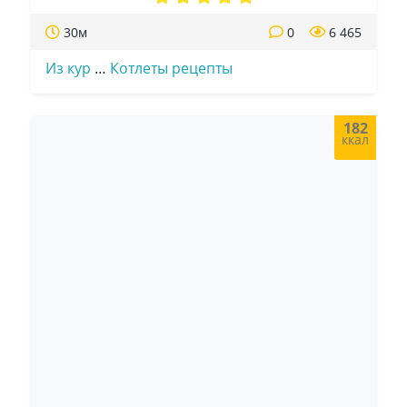
30м
0
6 465
Из кур
…
Котлеты рецепты
182
ккал