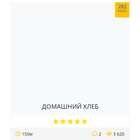
282
ккал
ДОМАШНИЙ ХЛЕБ
150м
2
3 620