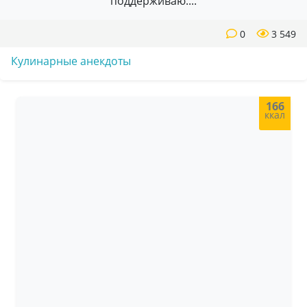
поддерживаю....
0
3 549
Кулинарные анекдоты
166
ккал