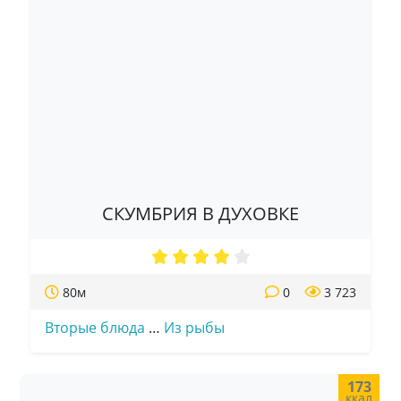
СКУМБРИЯ В ДУХОВКЕ
80м
0
3 723
Вторые блюда
…
Из рыбы
173
ккал