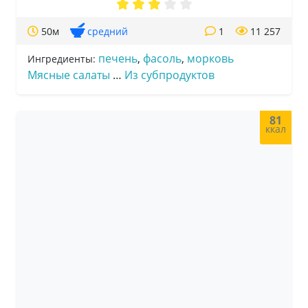
50м
средний
1
11 257
печень
,
фасоль
,
морковь
Ингредиенты:
Мясные салаты
…
Из субпродуктов
81
ккал